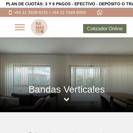
AN DE CUOTAS: 3 Y 6 PAGOS - EFECTIVO - DEPÓSITO O TRANSF
+54 11 3328 8231 / +54 11 7249 6009
Cotizador Online
DE TELA
ROLLER
BANDAS VERTICALES
PANELES ORIENTALES
PERSIANAS AMERICANAS
Bandas Verticales